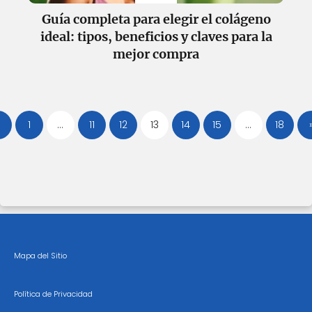
Guía completa para elegir el colágeno
ideal: tipos, beneficios y claves para la
mejor compra
1
…
11
12
13
14
15
…
18
Mapa del Sitio
Política de Privacidad