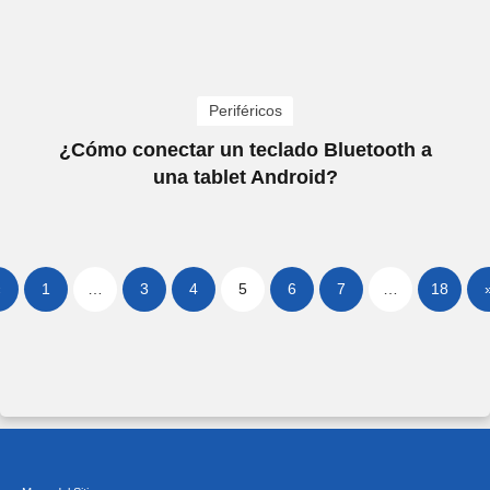
Periféricos
¿Cómo conectar un teclado Bluetooth a
una tablet Android?
«
1
…
3
4
5
6
7
…
18