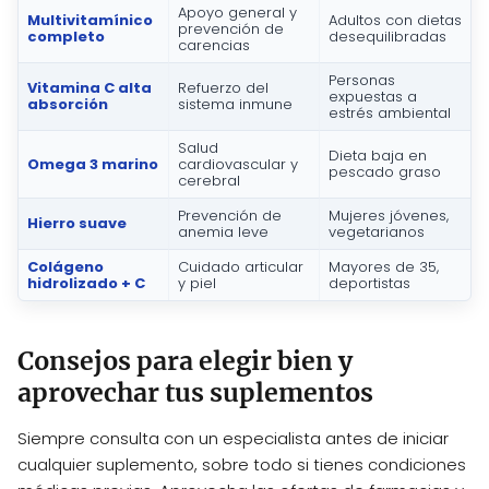
Apoyo general y
Multivitamínico
Adultos con dietas
prevención de
completo
desequilibradas
carencias
Personas
Vitamina C alta
Refuerzo del
expuestas a
absorción
sistema inmune
estrés ambiental
Salud
Dieta baja en
Omega 3 marino
cardiovascular y
pescado graso
cerebral
Prevención de
Mujeres jóvenes,
Hierro suave
anemia leve
vegetarianos
Colágeno
Cuidado articular
Mayores de 35,
hidrolizado + C
y piel
deportistas
Consejos para elegir bien y
aprovechar tus suplementos
Siempre consulta con un especialista antes de iniciar
cualquier suplemento, sobre todo si tienes condiciones