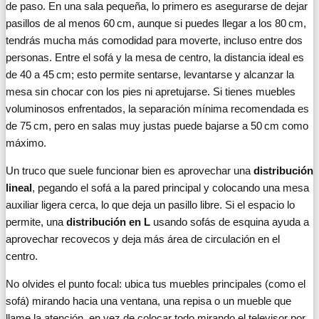
de paso. En una sala pequeña, lo primero es asegurarse de dejar
pasillos de al menos 60 cm, aunque si puedes llegar a los 80 cm,
tendrás mucha más comodidad para moverte, incluso entre dos
personas. Entre el sofá y la mesa de centro, la distancia ideal es
de 40 a 45 cm; esto permite sentarse, levantarse y alcanzar la
mesa sin chocar con los pies ni apretujarse. Si tienes muebles
voluminosos enfrentados, la separación mínima recomendada es
de 75 cm, pero en salas muy justas puede bajarse a 50 cm como
máximo.
Un truco que suele funcionar bien es aprovechar una
distribución
lineal
, pegando el sofá a la pared principal y colocando una mesa
auxiliar ligera cerca, lo que deja un pasillo libre. Si el espacio lo
permite, una
distribución en L
usando sofás de esquina ayuda a
aprovechar recovecos y deja más área de circulación en el
centro.
No olvides el punto focal: ubica tus muebles principales (como el
sofá) mirando hacia una ventana, una repisa o un mueble que
llame la atención, en vez de colocar todo mirando el televisor por